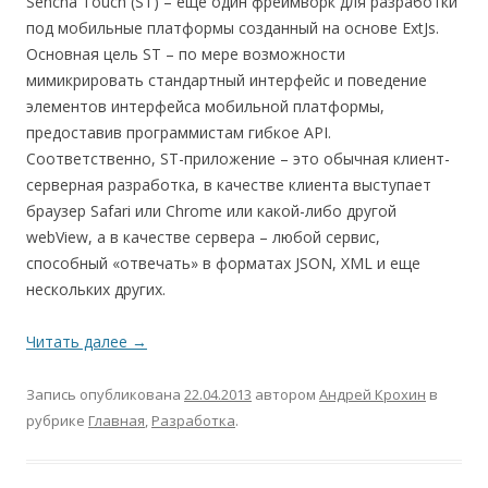
Sencha Touch (ST) – еще один фреймворк для разработки
под мобильные платформы созданный на основе ExtJs.
Основная цель ST – по мере возможности
мимикрировать стандартный интерфейс и поведение
элементов интерфейса мобильной платформы,
предоставив программистам гибкое API.
Соответственно, ST-приложение – это обычная клиент-
серверная разработка, в качестве клиента выступает
браузер Safari или Chrome или какой-либо другой
webView, а в качестве сервера – любой сервис,
способный «отвечать» в форматах JSON, XML и еще
нескольких других.
Читать далее
→
Запись опубликована
22.04.2013
автором
Андрей Крохин
в
рубрике
Главная
,
Разработка
.