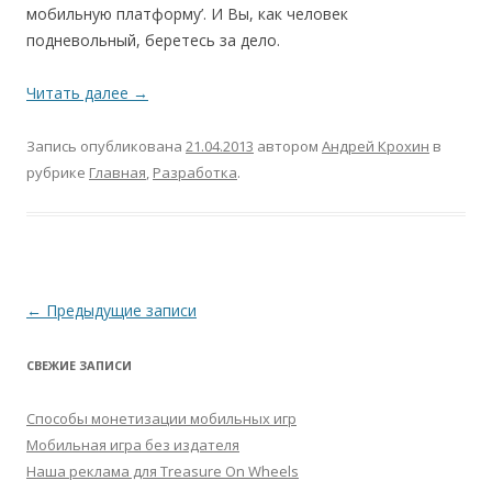
мобильную платформу’. И Вы, как человек
подневольный, беретесь за дело.
Читать далее
→
Запись опубликована
21.04.2013
автором
Андрей Крохин
в
рубрике
Главная
,
Разработка
.
Навигация по записям
←
Предыдущие записи
СВЕЖИЕ ЗАПИСИ
Способы монетизации мобильных игр
Мобильная игра без издателя
Наша реклама для Treasure On Wheels